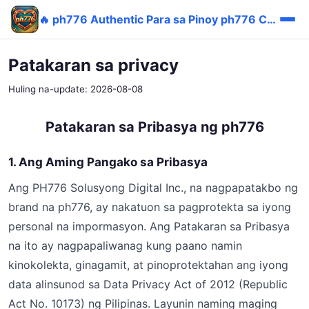
🔥 ph776 Authentic Para sa Pinoy ph776 Cashback Maya Astig
Patakaran sa privacy
Huling na-update: 2026-08-08
Patakaran sa Pribasya ng ph776
1. Ang Aming Pangako sa Pribasya
Ang PH776 Solusyong Digital Inc., na nagpapatakbo ng
brand na ph776, ay nakatuon sa pagprotekta sa iyong
personal na impormasyon. Ang Patakaran sa Pribasya
na ito ay nagpapaliwanag kung paano namin
kinokolekta, ginagamit, at pinoprotektahan ang iyong
data alinsunod sa Data Privacy Act of 2012 (Republic
Act No. 10173) ng Pilipinas. Layunin naming maging