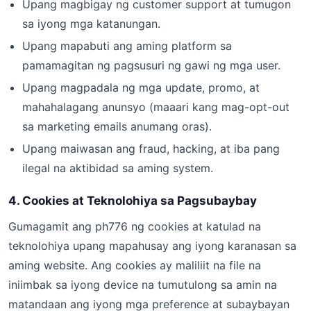
Upang magbigay ng customer support at tumugon
sa iyong mga katanungan.
Upang mapabuti ang aming platform sa
pamamagitan ng pagsusuri ng gawi ng mga user.
Upang magpadala ng mga update, promo, at
mahahalagang anunsyo (maaari kang mag-opt-out
sa marketing emails anumang oras).
Upang maiwasan ang fraud, hacking, at iba pang
ilegal na aktibidad sa aming system.
4. Cookies at Teknolohiya sa Pagsubaybay
Gumagamit ang ph776 ng cookies at katulad na
teknolohiya upang mapahusay ang iyong karanasan sa
aming website. Ang cookies ay maliliit na file na
iniimbak sa iyong device na tumutulong sa amin na
matandaan ang iyong mga preference at subaybayan