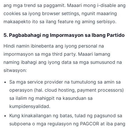
ang mga trend sa paggamit. Maaari mong i-disable ang
cookies sa iyong browser settings, ngunit maaaring
makaapekto ito sa ilang feature ng aming serbisyo.
5. Pagbabahagi ng Impormasyon sa Ibang Partido
Hindi namin ibinebenta ang iyong personal na
impormasyon sa mga third party. Maaari lamang
naming ibahagi ang iyong data sa mga sumusunod na
sitwasyon:
Sa mga service provider na tumutulong sa amin sa
operasyon (hal. cloud hosting, payment processors)
sa ilalim ng mahigpit na kasunduan sa
kumpidensyalidad.
Kung kinakailangan ng batas, tulad ng pagsunod sa
subpoena o mga regulasyon ng PAGCOR at iba pang