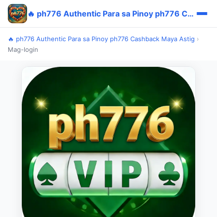
🔥 ph776 Authentic Para sa Pinoy ph776 Cashback Maya Astig
🔥 ph776 Authentic Para sa Pinoy ph776 Cashback Maya Astig
›
Mag-login