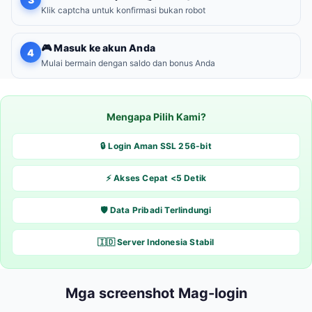
Klik captcha untuk konfirmasi bukan robot
🎮 Masuk ke akun Anda
4
Mulai bermain dengan saldo dan bonus Anda
Mengapa Pilih Kami?
🔒 Login Aman SSL 256-bit
⚡ Akses Cepat <5 Detik
🛡️ Data Pribadi Terlindungi
🇮🇩 Server Indonesia Stabil
Mga screenshot Mag-login