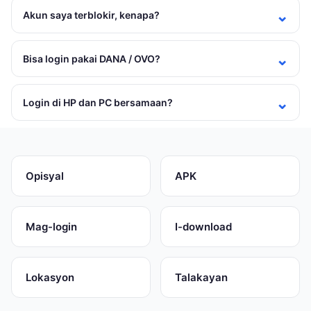
Akun saya terblokir, kenapa?
Bisa login pakai DANA / OVO?
Login di HP dan PC bersamaan?
Opisyal
APK
Mag-login
I-download
Lokasyon
Talakayan