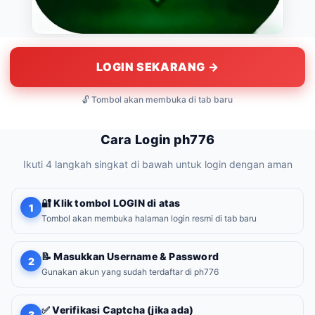
LOGIN SEKARANG →
🔓 Tombol akan membuka di tab baru
Cara Login ph776
Ikuti 4 langkah singkat di bawah untuk login dengan aman
🔐 Klik tombol LOGIN di atas
1
Tombol akan membuka halaman login resmi di tab baru
📝 Masukkan Username & Password
2
Gunakan akun yang sudah terdaftar di ph776
✅ Verifikasi Captcha (jika ada)
3